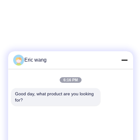
Eric wang
Schnelle Kontaktaufnahme
6:16 PM
Telefon
86--15801942596
Good day, what product are you looking 
for?
E-Mail
Eric-wang@sapphire-substrate.com
Adresse
Zimmer 1-1810, Nr. 1079, Dianshanhu Road,
Qingpu-Gebiet, Shanghai, China /201799