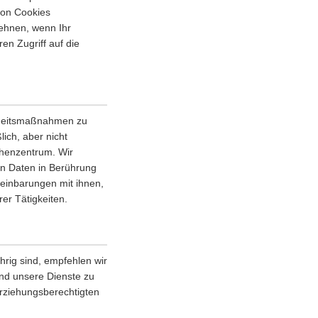
von Cookies
ehnen, wenn Ihr
en Zugriff auf die
erheitsmaßnahmen zu
lich, aber nicht
chenzentrum. Wir
en Daten in Berührung
einbarungen mit ihnen,
er Tätigkeiten.
rig sind, empfehlen wir
 und unsere Dienste zu
Erziehungsberechtigten