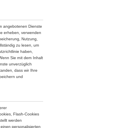
orm angebotenen Dienste
nie erheben, verwenden
Speicherung, Nutzung,
llständig zu lesen, um
zrichtlinie haben,
 Wenn Sie mit dem Inhalt
enste unverzüglich
tanden, dass wir Ihre
speichern und
erer
ookies, Flash-Cookies
tellt werden
einen personalisierten