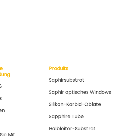
le
Produits
dung
Saphirsubstrat
S
Saphir optisches Windows
s
Silikon-Karbid-Oblate
en
Sapphire Tube
Halbleiter-Substrat
Sie Mit