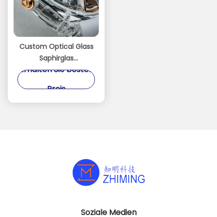
Custom Optical Glass
Saphirglas
Erhalten Sie besten
Uhrengehäuse Lünette
Teile C-Achse
Preis
Soziale Medien