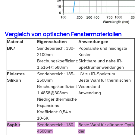
Vergleich von optischen Fenstermaterialien
Material
Eigenschaften
Anwendungen
BK7
Sendebereich: 330-
Populärste und niedrigste
2100nm
Kosten
Brechungskoeffizient:
Sichtbare und nahe IR-
1.5164@588nm
Spektrumanwendungen
Fixiertes
Sendebereich: 185-
UV zu IR-Spektrum
Silikon
2500nm
Beste Wahl für thermischen
Brechungskoeffizient:
Widerstand
1.4858@308nm
Anwendung.
Niedriger thermische
Expansions-
Koeffizient: 0,54 x
10-6K
Saphir
Sendebereich: 180-
Beste Wahl für dünnere Optik
4500nm
der