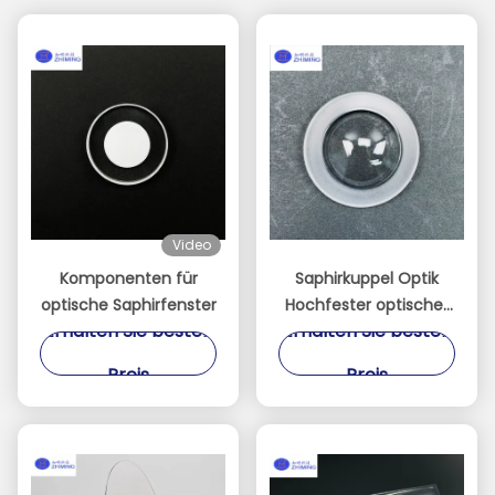
Video
Komponenten für
Saphirkuppel Optik
optische Saphirfenster
Hochfester optischer
Erhalten Sie besten
Erhalten Sie besten
Schutz für extreme
Umgebungen
Preis
Preis