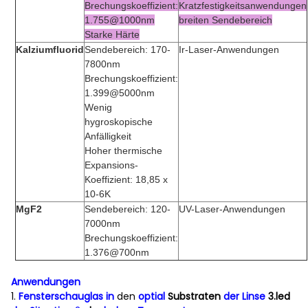
Brechungskoeffizient:
Kratzfestigkeitsanwendungen
1.755@1000nm
breiten Sendebereich
Starke Härte
Kalziumfluorid
Sendebereich: 170-
Ir-Laser-Anwendungen
7800nm
Brechungskoeffizient:
1.399@5000nm
Wenig
hygroskopische
Anfälligkeit
Hoher thermische
Expansions-
Koeffizient: 18,85 x
10-6K
MgF2
Sendebereich: 120-
UV-Laser-Anwendungen
7000nm
Brechungskoeffizient:
1.376@700nm
Anwendungen
1.
Fensterschauglas in
den
optial
Substraten
der Linse
3.led