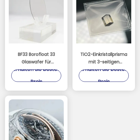
BF33 Borofloat 33
TiO2-Einkristallprisma
Glaswafer für
mit 3-seitigen
Erhalten Sie besten
Erhalten Sie besten
Halbleiter-MEMS-Optik
polierten Oberflächen
und <001>/<110>
Preis
Preis
Orientierung für die
optische Forschung