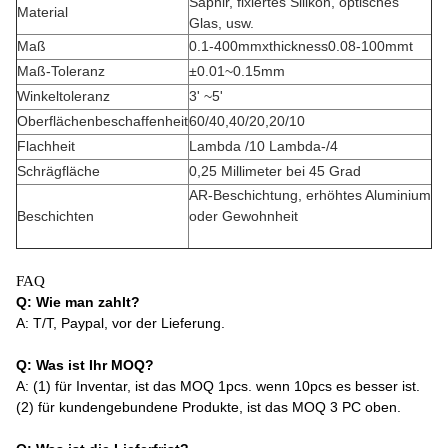
Saphir, fixiertes Silikon, optisches
Material
Glas, usw.
Maß
0.1-400mmxthickness0.08-100mmt
Maß-Toleranz
±0.01~0.15mm
Winkeltoleranz
3' ~5'
Oberflächenbeschaffenheit
60/40,40/20,20/10
Flachheit
Lambda /10 Lambda-/4
Schrägfläche
0,25 Millimeter bei 45 Grad
AR-Beschichtung, erhöhtes Aluminium
Beschichten
oder Gewohnheit
FAQ
Q: Wie man zahlt?
A: T/T, Paypal, vor der Lieferung.
Q: Was ist Ihr MOQ?
A: (1) für Inventar, ist das MOQ 1pcs. wenn 10pcs es besser ist.
(2) für kundengebundene Produkte, ist das MOQ 3 PC oben.