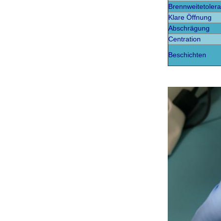
Brennweitetoler
Klare Öffnung
Abschrägung
Centration
Beschichten