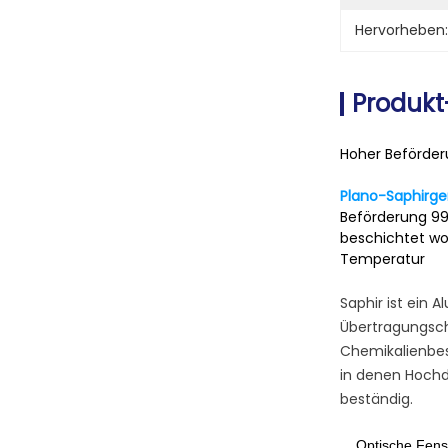
Hervorheben:
Produkt
Hoher Beförder
Plano-Saphirge
Beförderung 9
beschichtet wo
Temperatur
Saphir ist ein A
Übertragungsch
Chemikalienbes
in denen Hochd
beständig.
Optische Fens