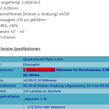
 angefertigt (≤450mm)
+0/-0.05mm
chaffenheit (Kratzer u. Grabung) 40/20
nauigkeit λ/10 pro @633nm
>85%, >90%
eranz ±2“ - ±3 '
0.1-0.5mm
fenster Spezifikationen:
Quadratische Plano-
Linse
l
Glassaphir
hickness
1
Millimeter bis 400
Millimeter für Durchmesser, 0.
für Stärke
ce
+0.00/-0.10 Millimeter
haffenheit
60-40 ist Kratzer-Grabung (allgemeines) 10-5 bis 80-50
heit
1/4 Lambda zu 3lambda
gelmäßigkeit
allgemein 1-3λ
+/-0.1mm oder besseres