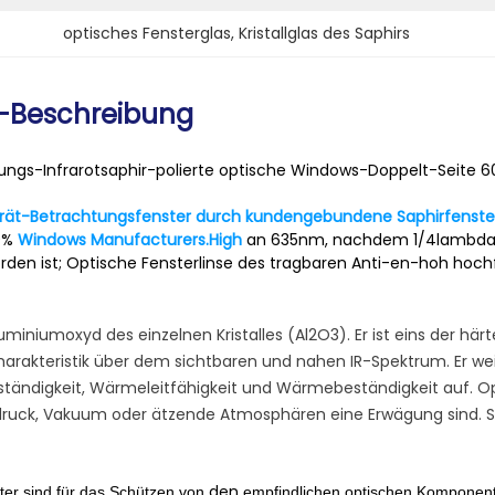
optisches Fensterglas
, 
Kristallglas des Saphirs
-Beschreibung
ungs-Infrarotsaphir-polierte optische Windows-Doppelt-Seite 
rät-Betrachtungsfenster durch kundengebundene Saphirfenster
9%
Windows Manufacturers.High
an 635nm, nachdem 1/4lambda F
rden ist; Optische Fensterlinse des tragbaren Anti-en-hoh hoch
luminiumoxyd des einzelnen Kristalles (Al2O3). Er ist eins der här
arakteristik über dem sichtbaren und nahen IR-Spektrum. Er we
tändigkeit, Wärmeleitfähigkeit und Wärmebeständigkeit auf. Op
ruck, Vakuum oder ätzende Atmosphären eine Erwägung sind. S
den
ter sind für das Schützen von
empfindlichen optischen Komponent