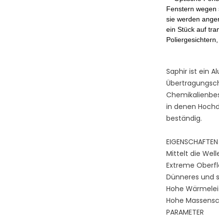
Fenstern wegen 
sie werden angen
ein Stück auf tra
Poliergesichtern,
Saphir ist ein A
Übertragungsch
Chemikalienbes
in denen Hochd
beständig.
EIGENSCHAFTEN
Mittelt die Wel
Extreme Oberf
Dünneres und s
Hohe Wärmeleit
Hohe Massensc
PARAMETER