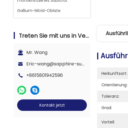
monokristallines Substrat
Gallium-Nitrid-Oblate
Ausführl
Treten Sie mit uns in Verbindung
Mr. Wang
Ausführ
Eric-wang@sapphire-substrate.com
Herkunftsort:
+8615801942596
Orientierung:
Toleranz:
Kontakt jetzt
Grad:
Vorteil: