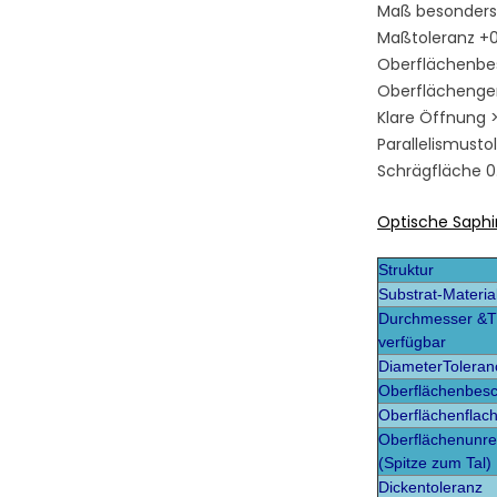
Maß besonders
Maßtoleranz 
Oberflächenbes
Oberflächenge
Klare Öffnung 
Parallelismustol
Schrägfläche 
Optische Saphir
Struktur
Substrat-Materia
Durchmesser &T
verfügbar
DiameterToleran
Oberflächenbesc
Oberflächenflach
Oberflächenunre
(Spitze zum Tal)
Dickentoleranz