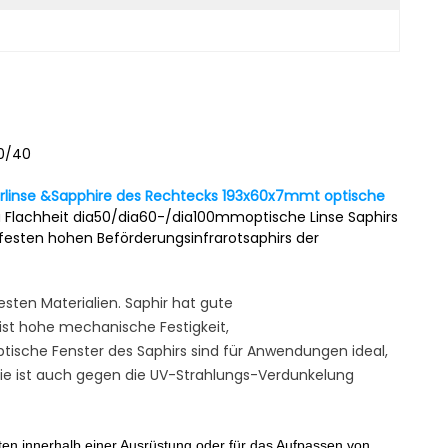
60/40
linse &Sapphire des Rechtecks
193x60x7mmt optische
lachheit dia50/dia60-/dia100mmoptische Linse Saphirs
festen hohen Beförderungsinfrarotsaphirs der
testen Materialien. Saphir hat gute
ist hohe mechanische Festigkeit,
tische Fenster des Saphirs sind für Anwendungen ideal,
ie ist auch gegen die UV-Strahlungs-Verdunkelung
en innerhalb einer Ausrüstung oder für das Aufpassen von