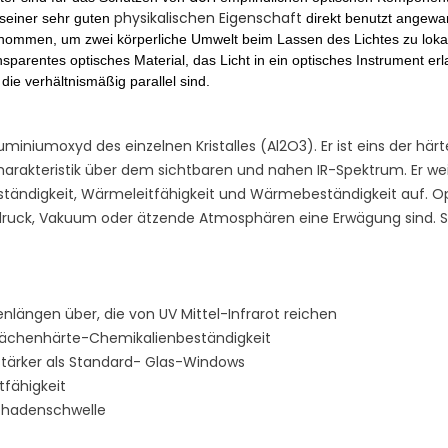
physikalischen Eigenschaft
seiner sehr guten
direkt
benutzt angewa
ommen, um zwei körperliche Umwelt beim Lassen des Lichtes zu lokal
nsparentes optisches Material, das Licht in ein optisches Instrument er
 die verhältnismäßig parallel sind.
luminiumoxyd des einzelnen Kristalles (Al2O3). Er ist eins der här
arakteristik über dem sichtbaren und nahen IR-Spektrum. Er we
tändigkeit, Wärmeleitfähigkeit und Wärmebeständigkeit auf. Op
ruck, Vakuum oder ätzende Atmosphären eine Erwägung sind. S
lenlängen über, die von UV Mittel-Infrarot reichen
lächenhärte-Chemikalienbeständigkeit
tärker als Standard- Glas-Windows
fähigkeit
hadenschwelle