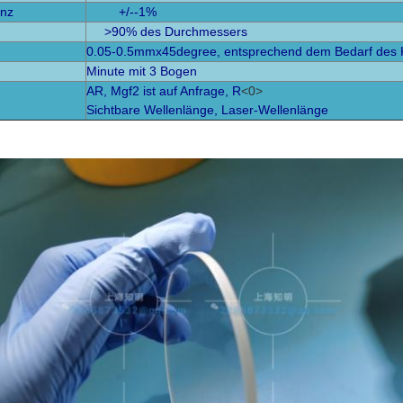
anz
+/--1%
>90% des Durchmessers
0.05-0.5mmx45degree, entsprechend dem Bedarf des 
Minute mit 3
Bogen
AR, Mgf2 ist auf Anfrage, R
<0>
Sichtbare Wellenlänge, Laser-Wellenlänge