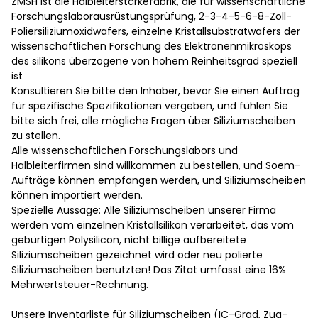
ZMSH ist die Halbleiterstärkefabrik, die für wissenschaftliche
Forschungslaborausrüstungsprüfung, 2-3-4-5-6-8-Zoll-
Poliersiliziumoxidwafers, einzelne Kristallsubstratwafers der
wissenschaftlichen Forschung des Elektronenmikroskops
des silikons überzogene von hohem Reinheitsgrad speziell
ist
Konsultieren Sie bitte den Inhaber, bevor Sie einen Auftrag
für spezifische Spezifikationen vergeben, und fühlen Sie
bitte sich frei, alle mögliche Fragen über Siliziumscheiben
zu stellen.
Alle wissenschaftlichen Forschungslabors und
Halbleiterfirmen sind willkommen zu bestellen, und Soem-
Aufträge können empfangen werden, und Siliziumscheiben
können importiert werden.
Spezielle Aussage: Alle Siliziumscheiben unserer Firma
werden vom einzelnen Kristallsilikon verarbeitet, das vom
gebürtigen Polysilicon, nicht billige aufbereitete
Siliziumscheiben gezeichnet wird oder neu polierte
Siliziumscheiben benutzten! Das Zitat umfasst eine 16%
Mehrwertsteuer-Rechnung.
Unsere Inventarliste für Siliziumscheiben (IC-Grad, Zug-