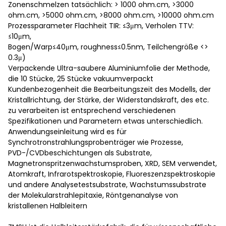
Zonenschmelzen tatsächlich: > 1000 ohm.cm, >3000
ohm.cm, >5000 ohm.cm, >8000 ohm.cm, >10000 ohm.cm
Prozessparameter Flachheit TIR: ≤3μm, Verholen TTV:
≤10μm,
Bogen/Warp≤40μm, roughness≤0.5nm, Teilchengröße <>
0.3μ)
Verpackende Ultra-saubere Aluminiumfolie der Methode,
die 10 Stücke, 25 Stücke vakuumverpackt
Kundenbezogenheit die Bearbeitungszeit des Modells, der
Kristallrichtung, der Stärke, der Widerstandskraft, des etc.
zu verarbeiten ist entsprechend verschiedenen
Spezifikationen und Parametern etwas unterschiedlich.
Anwendungseinleitung wird es für
Synchrotronstrahlungsprobenträger wie Prozesse,
PVD-/CVDbeschichtungen als Substrate,
Magnetronspritzenwachstumsproben, XRD, SEM verwendet,
Atomkraft, Infrarotspektroskopie, Fluoreszenzspektroskopie
und andere Analysetestsubstrate, Wachstumssubstrate
der Molekularstrahlepitaxie, Röntgenanalyse von
kristallenen Halbleitern