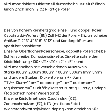
Siliziumoxidoblate Oblaten Siliziumscheibe DSP SiO2 6inch
8inch 2inch 1inch FZ CZ N-artige Polier
Des von hohem Reinheitsgrad einzel- und doppel-Polier-
Czochralski-Wafers (11N) Zoll 1-12 der Polier- Siliziumscheibe
Größen 1" 2" 3" 4" 5" 6" 8" 12" und Sondergröße- und
Spezifikationsoblaten
Einzelne OberflächenPolierscheibe, doppelte Polierscheibe,
Schleifscheibe, Korrosionsdiskette, Diskette schneiden
Kristallrichtung <100> <111> <110> <211> <511> und
Siliziumscheiben mit verschiedenen Auswinkeln
Stärke 100um 200um 300um 400um 500um 1mm 5mm
und andere Stärken, Dickentoleranz +-10um,
TTV-< 10um="" or="" according="" to="" customer=""
requirements=""> Leitfähigkeitsart N-artig, P-artig, undope
(tatsächlich hoher Widerstand)
Einzelne Kristallmethode Czochralski (CZ),
Zonenschmelzen (FZ), NTD (mittleres Foto)
Widerstandskraftc$wieder-doping kann erreichen <0>