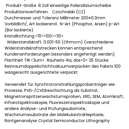
Produkt-Größe. 8 Zoll einseitige Poliersiliziumscheibe
Produktionsverfahren. Czochralski (CZ)
Durchmesser und Toleranz Millimeter 200±0.3mm
Vorbildlich/, Art lackierend. N-Art (Phosphor, Arsen) p-Art
(Bor lackierte)
Kristallrichtung.<111><100><110>
Widerstandskraft. 0.001-50 (Ohmcm) (verschiedene
Widerstandskraftstrecken können entsprechend
Kundenanforderungen besonders angefertigt werden)
Flachheit TIR.<3um> Rauheits-Ra, das<0> 25 Stücke
Reinraumdoppelschichtvakuumverpacken des Pakets 100
waagerecht ausgerichtete verpackt
Verwendet für Synchrotronstrahlungsprobenträger wie
Prozesse, PVD-/CVDbeschichtung als Substrat,
Magnetronspritzenwachstumsproben, XRD, SEM, Atomkraft,
Infrarotspektroskopie, Fluoreszenzspektroskopie und
andere Analyse- und Prüfungssubstrate,
Wachstumssubstrate der Molekularstrahlepitaxie,
Röntgenanalyse Crystal Semiconductor Lithography