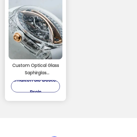
Custom Optical Glass
Saphirglas
Erhalten Sie besten
Uhrengehäuse Lünette
Teile C-Achse
Preis