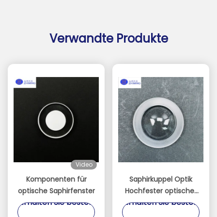
Verwandte Produkte
Video
Komponenten für
Saphirkuppel Optik
optische Saphirfenster
Hochfester optischer
Erhalten Sie besten
Erhalten Sie besten
Schutz für extreme
Umgebungen