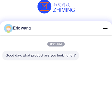
Soziale Medien
Eric wang
8:28 PM
Schnelle Kontaktaufnahme
Good day, what product are you looking for?
Telefon
86--15801942596
E-Mail
Eric-wang@sapphire-substrate.com
Adresse
Zimmer 1-1810, Nr. 1079, Dianshanhu Road, Qingpu-
Gebiet, Shanghai, China /201799