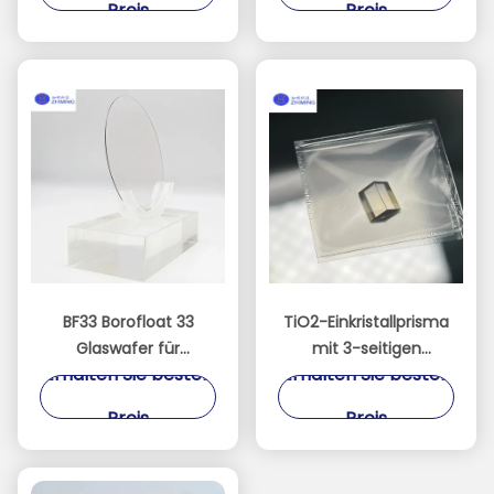
Preis
Preis
BF33 Borofloat 33
TiO2-Einkristallprisma
Glaswafer für
mit 3-seitigen
Erhalten Sie besten
Erhalten Sie besten
Halbleiter-MEMS-Optik
polierten Oberflächen
und <001>/<110>
Preis
Preis
Orientierung für die
optische Forschung