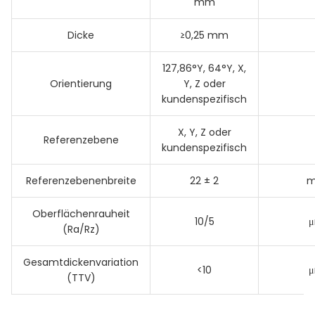
mm
Dicke
≥0,25 mm
127,86°Y, 64°Y, X,
Orientierung
Y, Z oder
kundenspezifisch
X, Y, Z oder
Referenzebene
kundenspezifisch
Referenzebenenbreite
22 ± 2
Oberflächenrauheit
10/5
(Ra/Rz)
Gesamtdickenvariation
<10
(TTV)