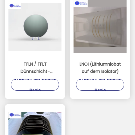
TFLN / TFLT
LNOI (Lithiumniobat
Dünnschicht-
auf dem Isolator)
Erhalten Sie besten
Erhalten Sie besten
photonische
Materialien auf Isolator
Preis
Preis