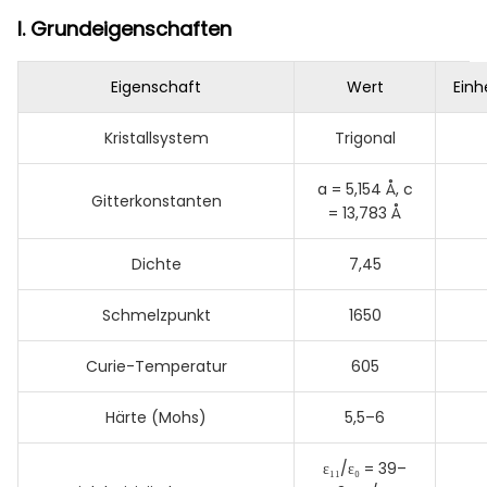
I. Grundeigenschaften
​Eigenschaft​
​Wert​
​Ein
Kristallsystem
Trigonal
a = 5,154 Å, c
Gitterkonstanten
= 13,783 Å
Dichte
7,45
Schmelzpunkt
1650
Curie-Temperatur
605
Härte (Mohs)
5,5–6
ε₁₁/ε₀ = 39–