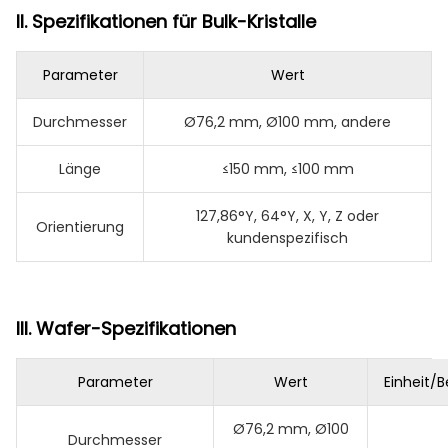
​II. Spezifikationen für Bulk-Kristalle
​Parameter​
​Wert​
Durchmesser
Ø76,2 mm, Ø100 mm, andere
Länge
≤150 mm, ≤100 mm
127,86°Y, 64°Y, X, Y, Z oder
Orientierung
kundenspezifisch
III. Wafer-Spezifikationen​
​Parameter​
​Wert​
​Einheit/
Ø76,2 mm, Ø100
Durchmesser