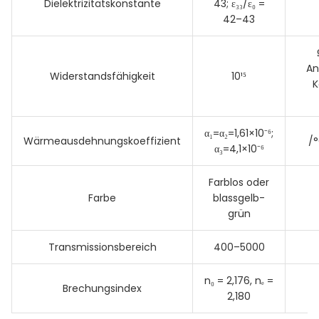
Dielektrizitätskonstante
43; ε₃₃/ε₀ =
42–43
An
Widerstandsfähigkeit
10¹⁵
K
α₁=α₂=1,61×10⁻⁶;
Wärmeausdehnungskoeffizient
/°
α₃=4,1×10⁻⁶
Farblos oder
Farbe
blassgelb-
grün
Transmissionsbereich
400–5000
n₀ = 2,176, nₑ =
Brechungsindex
2,180