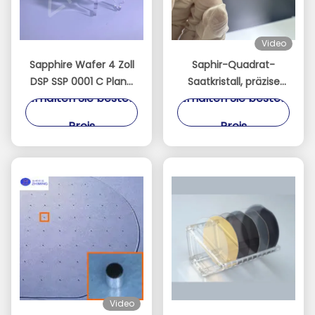
Video
Sapphire Wafer 4 Zoll
Saphir-Quadrat-
DSP SSP 0001 C Plane
Saatkristall, präzise
Erhalten Sie besten
Erhalten Sie besten
Akzeptieren Sie
ausgerichtet für
benutzerdefinierte
Kristallwachstum
Preis
Preis
Achse Monocrystal
Al2O3
Video