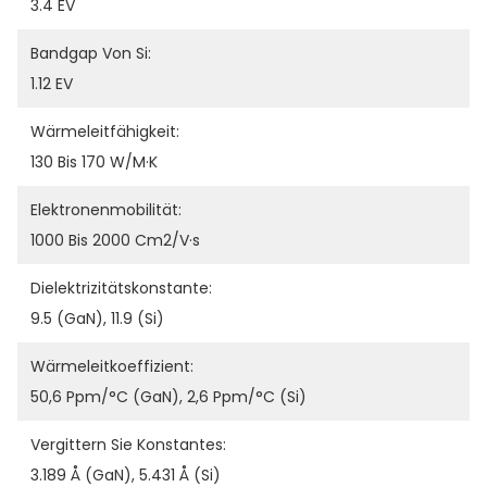
3.4 EV
Bandgap Von Si:
1.12 EV
Wärmeleitfähigkeit:
130 Bis 170 W/m·K
Elektronenmobilität:
1000 Bis 2000 Cm2/V·s
Dielektrizitätskonstante:
9.5 (GaN), 11.9 (Si)
Wärmeleitkoeffizient:
50,6 Ppm/°C (GaN), 2,6 Ppm/°C (Si)
Vergittern Sie Konstantes:
3.189 Å (GaN), 5.431 Å (Si)