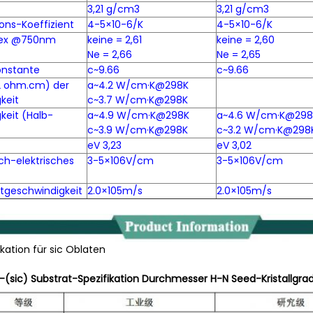
3,21 g/cm3
3,21 g/cm3
ons-Koeffizient
4-5×10-6/K
4-5×10-6/K
dex @750nm
keine = 2,61
keine = 2,60
Ne = 2,66
Ne = 2,65
konstante
c~9.66
c~9.66
02 ohm.cm) der
a~4.2 W/cm·K@298K
keit
c~3.7 W/cm·K@298K
keit (Halb-
a~4.9 W/cm·K@298K
a~4.6 W/cm·K@298
c~3.9 W/cm·K@298K
c~3.2 W/cm·K@298
eV 3,23
eV 3,02
-elektrisches
3-5×106V/cm
3-5×106V/cm
ftgeschwindigkeit
2.0×105m/s
2.0×105m/s
kation für sic Oblaten
d-(sic) Substrat-Spezifikation Durchmesser H-N Seed-Kristallgra