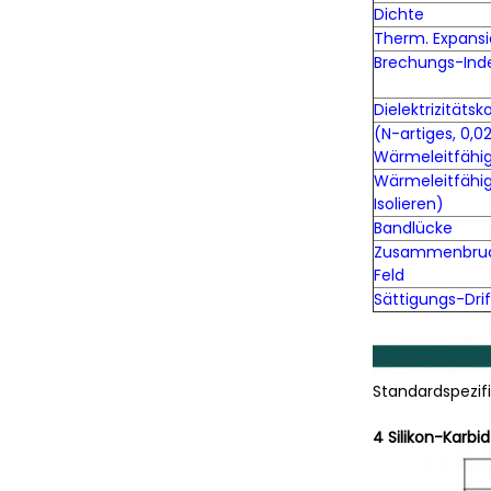
Dichte
Therm. Expansi
Brechungs-In
Dielektrizitäts
(N-artiges, 0,
Wärmeleitfähig
Wärmeleitfähig
Isolieren)
Bandlücke
Zusammenbruch
Feld
Sättigungs-Dri
Standardspezifi
4 Silikon-Karbi