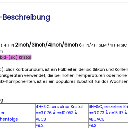
-Beschreibung
2inch/3inch/4inch/6inch
ICs 4H-N
6H-N/4H-SEMI/4H-N SIC in
um
bid-(sic) Kristall
ic), alias Karborundum, ist ein Halbleiter, der sic Silikon und Koh
tronikgeräten verwendet, die bei hohen Temperaturen oder hohe 
LED-Komponenten, ist es ein populäres Substrat für das Wachsen 
ng
4H-SiC, einzelner Kristall
6H-SiC, einzelner Kri
ter
a=3.076 Å c=10.053 Å
a=3.073 Å c=15.117 Å
ihenfolge
ABCB
ABCACB
≈9.2
≈9.2