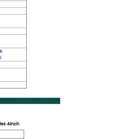
K
K
des 4inch