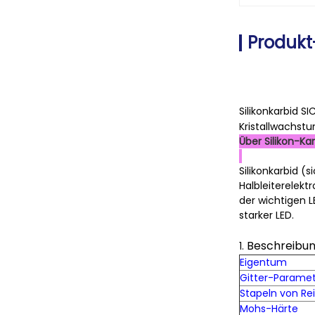
Produkt
Silikonkarbid S
Kristallwachst
Über Silikon-Kar
Silikonkarbid (s
Halbleiterelek
der wichtigen 
starker LED.
Beschreibu
1.
Eigentum
Gitter-Parame
Stapeln von Re
Mohs-Härte