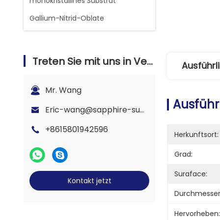
monokristallines Substrat
Gallium-Nitrid-Oblate
Treten Sie mit uns in Verbindung
Ausführl
Mr. Wang
Ausführ
Eric-wang@sapphire-substrate.com
+8615801942596
Herkunftsort:
Grad:
Suraface:
Kontakt jetzt
Durchmesser
Hervorheben: